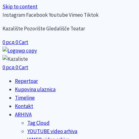
Skip to content
Instagram
Facebook
Youtube
Vimeo
Tiktok
Kazalište Pozorište Gledališče Teatar
0
рсд
0
Cart
0
рсд
0
Cart
Repertoar
Kupovina ulaznica
Timeline
Kontakt
ARHIVA
Tag Cloud
YOUTUBE video arhiva