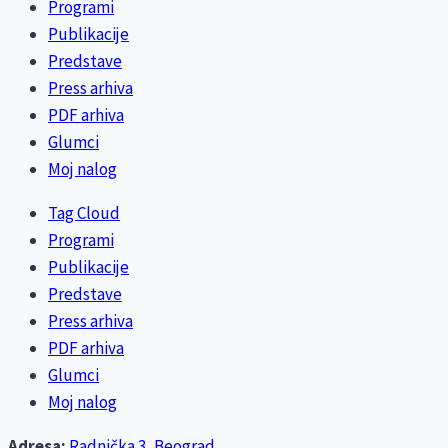
Programi
Publikacije
Predstave
Press arhiva
PDF arhiva
Glumci
Moj nalog
Tag Cloud
Programi
Publikacije
Predstave
Press arhiva
PDF arhiva
Glumci
Moj nalog
Adresa:
Radnička 3, Beograd