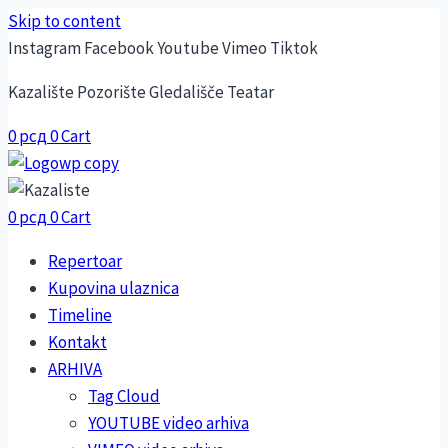
Skip to content
Instagram
Facebook
Youtube
Vimeo
Tiktok
Kazalište Pozorište Gledališče Teatar
0
рсд
0
Cart
0
рсд
0
Cart
Repertoar
Kupovina ulaznica
Timeline
Kontakt
ARHIVA
Tag Cloud
YOUTUBE video arhiva