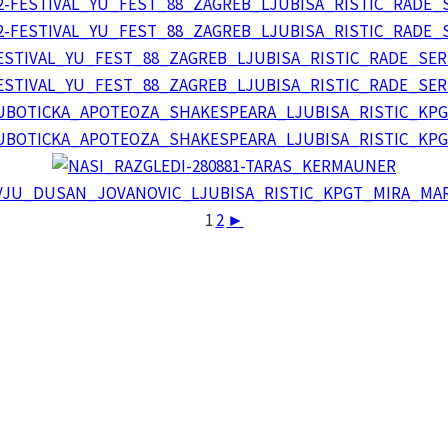
1
2
►