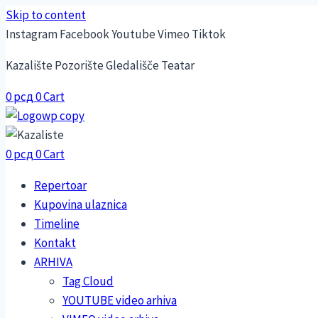
Skip to content
Instagram
Facebook
Youtube
Vimeo
Tiktok
Kazalište Pozorište Gledališče Teatar
0
рсд
0
Cart
0
рсд
0
Cart
Repertoar
Kupovina ulaznica
Timeline
Kontakt
ARHIVA
Tag Cloud
YOUTUBE video arhiva