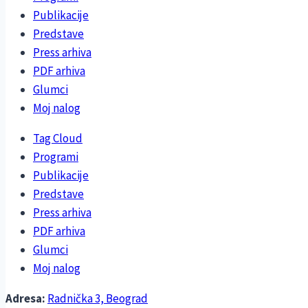
Publikacije
Predstave
Press arhiva
PDF arhiva
Glumci
Moj nalog
Tag Cloud
Programi
Publikacije
Predstave
Press arhiva
PDF arhiva
Glumci
Moj nalog
Adresa:
Radnička 3, Beograd