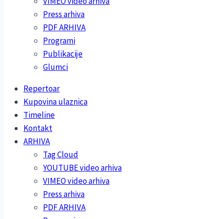
VIMEO video arhiva
Press arhiva
PDF ARHIVA
Programi
Publikacije
Glumci
Repertoar
Kupovina ulaznica
Timeline
Kontakt
ARHIVA
Tag Cloud
YOUTUBE video arhiva
VIMEO video arhiva
Press arhiva
PDF ARHIVA