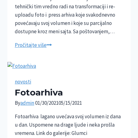
tehnički tim vredno radi na transformaciji i re-
uploadu foto i press arhiva koje svakodnevno
povećavaju svoj volumen i koje su parcijalno
dostupne kroz meni sajta. Sa poštovanjem,…
Pročitajte više
novosti
Fotoarhiva
By
admin
01/30/2021
05/15/2021
Fotoarhiva lagano uvećava svoj volumen iz dana
u dan. Uspomene na drage ljude i neka prošla
vremena. Link do galerije: Glumci