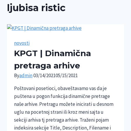
ljubisa ristic
novosti
KPGT | Dinamična
pretraga arhive
By
admin
03/14/2021
05/15/2021
Poštovani posetioci, obaveštavamo vas da je
puštena u pogon funkcija dinamične pretrage
naše arhive. Pretragu možete inicirati u desnom
uglu na pocetnoj strani ili kroz meni sajta u
sekciji arhiva tj pretraga arhive. Traženi pojam
indeksira sekcije Title, Description, Filename i