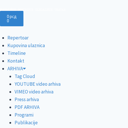
0
рсд
0
Repertoar
Kupovina ulaznica
Timeline
Kontakt
ARHIVA
Tag Cloud
YOUTUBE video arhiva
VIMEO video arhiva
Press arhiva
PDF ARHIVA
Programi
Publikacije