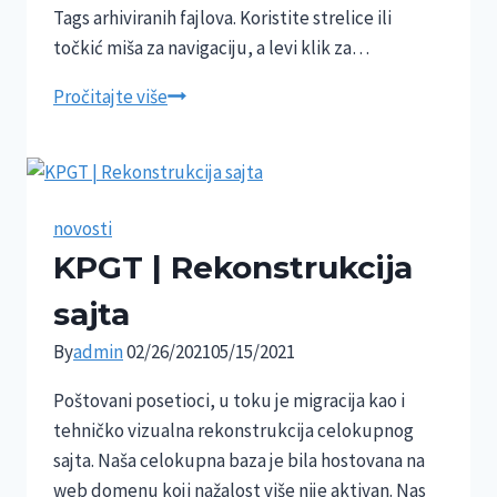
Tags arhiviranih fajlova. Koristite strelice ili
točkić miša za navigaciju, a levi klik za…
Pročitajte više
novosti
KPGT | Rekonstrukcija
sajta
By
admin
02/26/2021
05/15/2021
Poštovani posetioci, u toku je migracija kao i
tehničko vizualna rekonstrukcija celokupnog
sajta. Naša celokupna baza je bila hostovana na
web domenu koji nažalost više nije aktivan. Nas