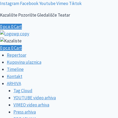
Skip
Instagram
Facebook
Youtube
Vimeo
Tiktok
to
Kazalište Pozorište Gledališče Teatar
content
0
рсд
0
Cart
0
рсд
0
Cart
Repertoar
Kupovina ulaznica
Timeline
Kontakt
ARHIVA
Tag Cloud
YOUTUBE video arhiva
VIMEO video arhiva
Press arhiva