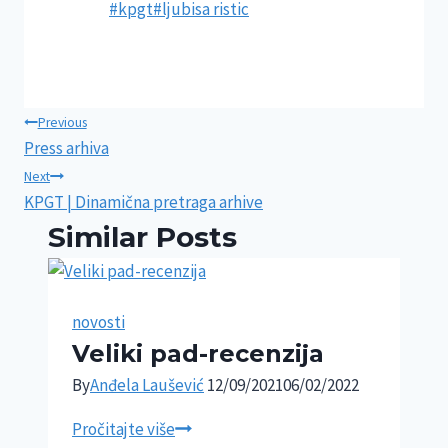
Post
#
kpgt
#
ljubisa ristic
Tags:
Post
Previous
Press arhiva
navigation
Next
KPGT | Dinamična pretraga arhive
Similar Posts
novosti
Veliki pad-recenzija
By
Anđela Laušević
12/09/2021
06/02/2022
Veliki
Pročitajte više