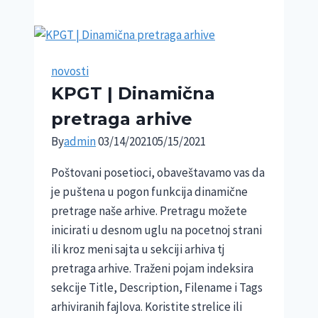
pad-
recenzija
novosti
KPGT | Dinamična
pretraga arhive
By
admin
03/14/2021
05/15/2021
Poštovani posetioci, obaveštavamo vas da
je puštena u pogon funkcija dinamične
pretrage naše arhive. Pretragu možete
inicirati u desnom uglu na pocetnoj strani
ili kroz meni sajta u sekciji arhiva tj
pretraga arhive. Traženi pojam indeksira
sekcije Title, Description, Filename i Tags
arhiviranih fajlova. Koristite strelice ili