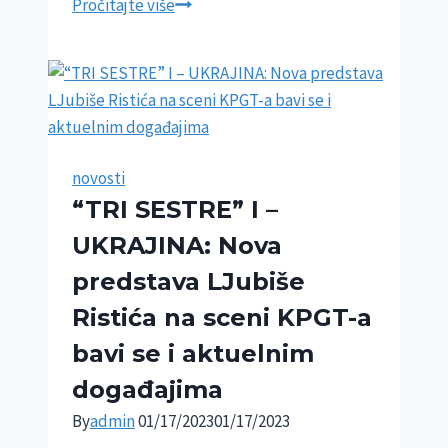
IN
Pročitajte više
MEMORIAM
Milan
Lane
Gutović
novosti
“TRI SESTRE” I –
UKRAJINA: Nova
predstava LJubiše
Ristića na sceni KPGT-a
bavi se i aktuelnim
događajima
By
admin
01/17/2023
01/17/2023