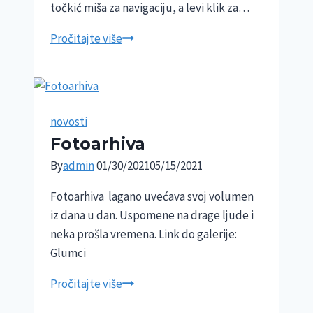
točkić miša za navigaciju, a levi klik za…
KPGT
Pročitajte više
|
Dinamična
pretraga
arhive
novosti
Fotoarhiva
By
admin
01/30/2021
05/15/2021
Fotoarhiva lagano uvećava svoj volumen
iz dana u dan. Uspomene na drage ljude i
neka prošla vremena. Link do galerije:
Glumci
Fotoarhiva
Pročitajte više