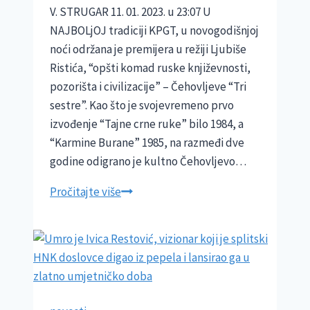
V. STRUGAR 11. 01. 2023. u 23:07 U
NAJBOLjOJ tradiciji KPGT, u novogodišnjoj
noći održana je premijera u režiji Ljubiše
Ristića, “opšti komad ruske književnosti,
pozorišta i civilizacije” – Čehovljeve “Tri
sestre”. Kao što je svojevremeno prvo
izvođenje “Tajne crne ruke” bilo 1984, a
“Karmine Burane” 1985, na razmeđi dve
godine odigrano je kultno Čehovljevo…
“TRI
Pročitajte više
SESTRE”
I
–
UKRAJINA:
Nova
predstava