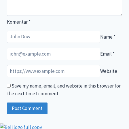
lansirao
ga
u
Komentar
*
zlatno
Name
*
umjetničko
doba
Email
*
Website
Save my name, email, and website in this browser for
the next time I comment.