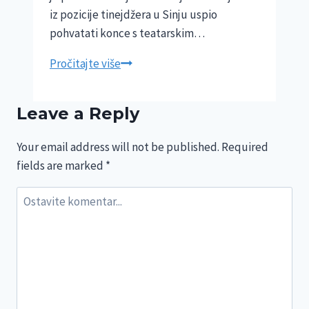
iz pozicije tinejdžera u Sinju uspio
pohvatati konce s teatarskim…
Umro
Pročitajte više
je
Ivica
Leave a Reply
Restović,
vizionar
Your email address will not be published.
Required
koji
fields are marked
*
je
splitski
HNK
doslovce
digao
iz
pepela
i