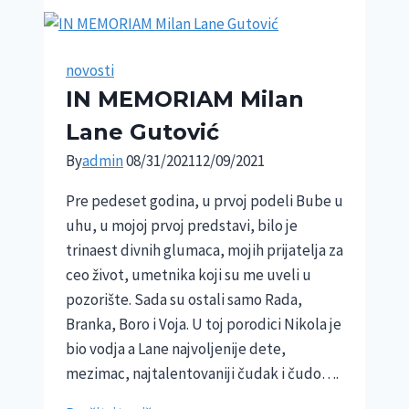
novosti
IN MEMORIAM Milan
Lane Gutović
By
admin
08/31/2021
12/09/2021
Pre pedeset godina, u prvoj podeli Bube u
uhu, u mojoj prvoj predstavi, bilo je
trinaest divnih glumaca, mojih prijatelja za
ceo život, umetnika koji su me uveli u
pozorište. Sada su ostali samo Rada,
Branka, Boro i Voja. U toj porodici Nikola je
bio vodja a Lane najvoljenije dete,
mezimac, najtalentovaniji čudak i čudo….