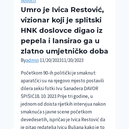
novosti
LJubiše
Umro je Ivica Restović,
Ristića
vizionar koji je splitski
na
sceni
HNK doslovce digao iz
KPGT-
pepela i lansirao ga u
a
zlatno umjetničko doba
bavi
se
By
admin
11/20/2023
11/20/2023
i
Početkom 90-ih politički je smaknut:
aktuelnim
aparatčici su na njegovo mjesto postavili
događajima
dilera seksi fotki Ivu Sanadera DAVOR
ŠPIŠIĆ18. 10. 2023 Prije tri godine, u
jednom od doista rijetkih intervjua nakon
smaknuća s javne scene početkom
devedesetih, ispričao je Ivica Restović da
je pitao redatelja Ivicu Buljana kako je to