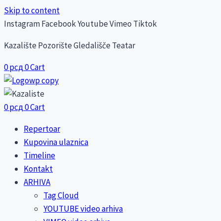
Skip to content
Instagram
Facebook
Youtube
Vimeo
Tiktok
Kazalište Pozorište Gledališče Teatar
0
рсд
0
Cart
0
рсд
0
Cart
Repertoar
Kupovina ulaznica
Timeline
Kontakt
ARHIVA
Tag Cloud
YOUTUBE video arhiva