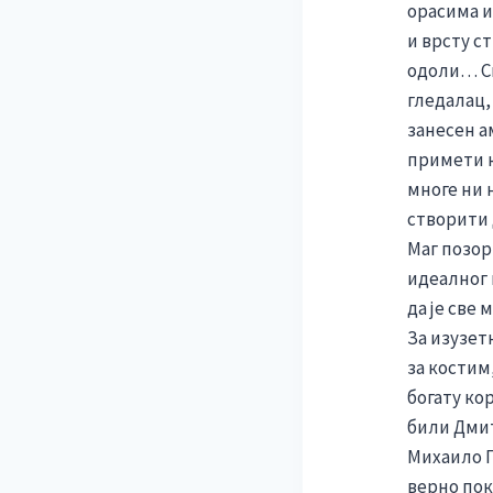
орасима и
и врсту с
одоли… См
гледалац,
занесен а
примети к
многе ни 
створити 
Маг позор
идеалног п
да је све 
За изузет
за костим
богату ко
били Дмит
Михаило П
верно пок