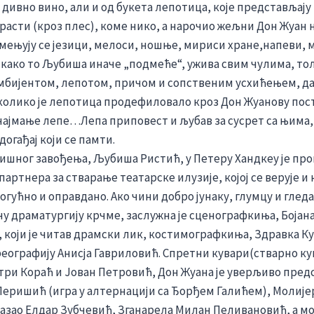
 дивно вино, али и од букета лепотица, које представљај
трасти (кроз плес), коме нико, а нарочио жељни Дон Жуан 
ењују се језици, мелоси, ношње, мириси хране,напеви, м
 како то Љубиша иначе „подмеће“, ужива свим чулима, то
мбијентом, лепотом, причом и сопственим усхићењем, да
олико је лепотица продефиловало кроз Дон Жуанову пос
најмање лепе…Лепа приповест и љубав за сусрет са њима,
догађај који се памти.
ишног завођења, Љубиша Ристић, у Петеру Хандкеу је пр
артнера за стварање театарске илузије, којој се верује и 
могућно и оправдано. Ако чини добро јунаку, глумцу и гледа
ну драматургију крчме, заслужна је сценографкиња, Бојан
, који је читав драмски лик, костимографкиња, Здравка Ку
реографију Анисја Гавриловић. Спретни кувари(стварно ку
ри Кораћ и Јован Петровић, Дон Жуана је уверљиво пред
еришић (игра у алтернацији са Ђорђем Галићем), Молијер
азао Елдар Зубчевић, Зганарела Милан Пеливановић, а м