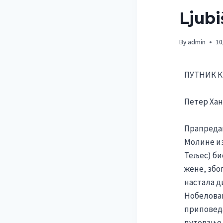
Ljubi
By
admin
10
ПУТНИК 
Петер Хан
Прапредак
Молине из
Тељес) би
жене, због
настала д
Нобеловац
приповеда
путовање 