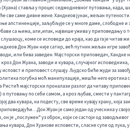
 (Хуана) ставља у процес седмодневног путовања, када, 
еће све саме дивне жене. Хандкеов јунак, жељан путености
ње апстиненције, заљубљује се у многе даме, слободне и 
убави са њима, али,ипак, највише ужива у приповедању о 
слушаоцу, коме се исповеди до краја, као да га је читав ж
андкеов Дон Жуан није сатир, већ путник жељан игре заво
аводи, или бива заведен. Мајсторски приповедач, Хандке 
 кроз Дон Жуана, заводи и кувара, случајног исповедника, 
ту исповст и приповест слушају. Људско биће жуди за заво
 политика погубна моћ манипулације, жешће него еротика с
 Ристић мајсторски проналази разлог да читаву припове
) о путовању по себи самом, а кроз љубав, смести у панта
ојој два кувара, на подесту, све време кувају храну, која з
риповедајући…Дон Жуан је само један од учесника у својо
 он је „послужен“ уз оброк, који се састоји од заводљивог
ња кувара, Дон Хуанове исповести, сласне супе од лука, у