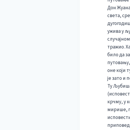
Дон Жуана
света, ср
дугогодиш
ужива у љ
случајном 
тражио. Х
било да з
путовању,
оне који 
је зато и
Ту Љубиша
(исповест
крчму, у к
мирише, п
исповести,
приповеда