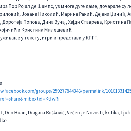
ира Пор Ројал де Шампс, уз многе дуге даме, дочарале су 
вриловић, Јована Николић, Марина Ракић, Дејана Џинић, А
 Доротеја Попова, Дина Вучај, Хајди Ставрева, Кристина 
којичић и Кристина Милешевић.
 уживање у тексту, игри и представи у КПГТ.
sa
ww.facebook.com/groups/259277844348/permalink/1016133142
ref=share&mibextid=KtfwRi
t, Don Huan, Dragana Bošković, Večernje Novosti, kritika, Ljubi
dke