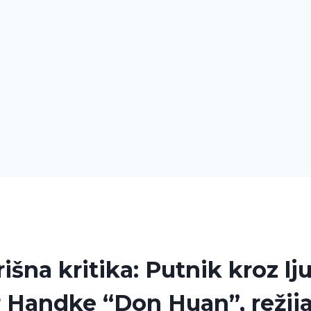
išna kritika: Putnik kroz lj
 Handke “Don Huan”, režij