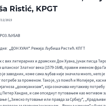
ša Ristić, KPGT
/12/2023
КРОЗ
ЉУБАВ
дке: „ДОН ХУАН“. Режија: Љубиша Ристић. КПГТ
 с вих литерарних и драмских Дон Хуана, јунак писца Тирс
 шпанског Златног века (1579-1648, правим именом фра Г
о је заводник, коме сама љубав није значила много, него ј
 потребе за променом. Тако је, уз помоћ и Молијере, касни
ијагноза „донжуанизам“, која означава неутаживу потребу 
 Петер Хандке, и сам опседнут путовањем као мотивом з
ње („Зимско путовање или правда за Србију“, „Крадљиви
у потрази за главном јунакињом, „Вожња чамцем“ у Бург 