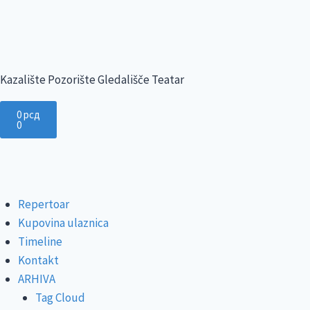
Kazalište Pozorište Gledališče Teatar
0
рсд
0
Repertoar
Kupovina ulaznica
Timeline
Kontakt
ARHIVA
Tag Cloud