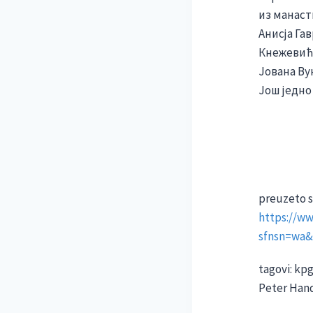
из манаст
Анисја Га
Кнежевић,
Јована Ву
Још једно
preuzeto 
https://w
sfnsn=wa&
tagovi: kpg
Peter Han