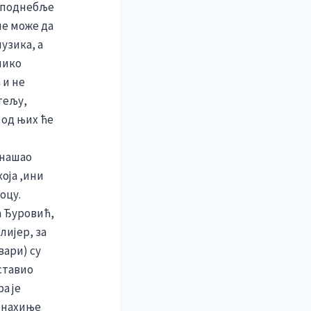
у поднебље
не може да
узика, а
лико
 и не
тељу,
 од њих ће
онашао
која ,ини
оцу.
а Ђуровић,
лијер, за
вари) су
ставио
а је
онахиње