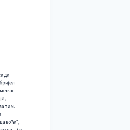
а да
абријел
е мењао
је,
за тим.
а
ца воћа“,
театру…) и