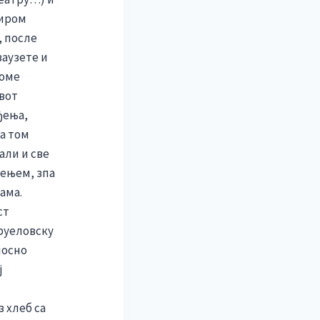
широм
, после
заузете и
томе
ивот
ђења,
на том
али и све
ђењем, зпа
ама.
ст
груеловску
аносно
ј
з хлеб са