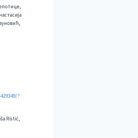
лепотице,
настасија
Пауновић,
5429349/?
ša Ristić,